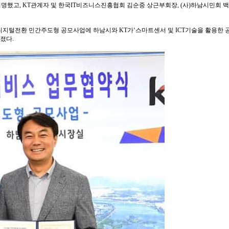
명했고, KT관계자 및 한국IT비즈니스진흥협회 김순중 상근부회장, (사)하남시민회 
지털전환 민간주도형 공모사업에 하남시와 KT가‘스마트센서 및 ICT기술을 활용한
졌다.