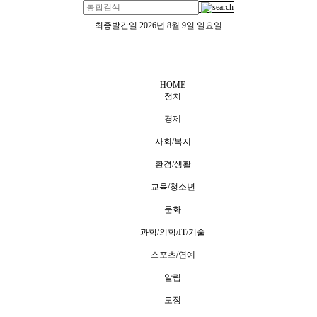
최종발간일
2026년 8월 9일 일요일
HOME
정치
경제
사회/복지
환경/생활
교육/청소년
문화
과학/의학/IT/기술
스포츠/연예
알림
도정