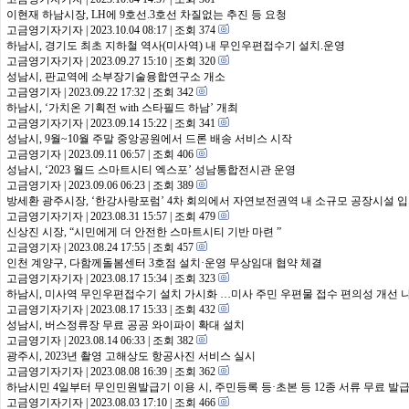
이현재 하남시장, LH에 9호선.3호선 차질없는 추진 등 요청
고금영기자기자
|
2023.10.04 08:17
|
조회 374
하남시, 경기도 최초 지하철 역사(미사역) 내 무인우편접수기 설치.운영
고금영기자기자
|
2023.09.27 15:10
|
조회 320
성남시, 판교역에 소부장기술융합연구소 개소
고금영기자
|
2023.09.22 17:32
|
조회 342
하남시, ‘가치온 기획전 with 스타필드 하남’ 개최
고금영기자기자
|
2023.09.14 15:22
|
조회 341
성남시, 9월~10월 주말 중앙공원에서 드론 배송 서비스 시작
고금영기자
|
2023.09.11 06:57
|
조회 406
성남시, ‘2023 월드 스마트시티 엑스포’ 성남통합전시관 운영
고금영기자
|
2023.09.06 06:23
|
조회 389
방세환 광주시장, ‘한강사랑포럼’ 4차 회의에서 자연보전권역 내 소규모 공장시설 입
고금영기자기자
|
2023.08.31 15:57
|
조회 479
신상진 시장, “시민에게 더 안전한 스마트시티 기반 마련 ”
고금영기자
|
2023.08.24 17:55
|
조회 457
인천 계양구, 다함께돌봄센터 3호점 설치·운영 무상임대 협약 체결
고금영기자기자
|
2023.08.17 15:34
|
조회 323
하남시, 미사역 무인우편접수기 설치 가시화 …미사 주민 우편물 접수 편의성 개선 
고금영기자기자
|
2023.08.17 15:33
|
조회 432
성남시, 버스정류장 무료 공공 와이파이 확대 설치
고금영기자
|
2023.08.14 06:33
|
조회 382
광주시, 2023년 촬영 고해상도 항공사진 서비스 실시
고금영기자기자
|
2023.08.08 16:39
|
조회 362
하남시민 4일부터 무인민원발급기 이용 시, 주민등록 등·초본 등 12종 서류 무료 발
고금영기자기자
|
2023.08.03 17:10
|
조회 466