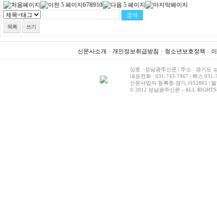
6
7
8
9
10
목록
쓰기
신문사소개
ㆍ
개인정보취급방침
ㆍ
청소년보호정책
ㆍ
이
상호 : 성남광주신문 | 주소 : 경기도 성
대표전화 : 031-743-7967 | 팩스 031-7
신문사업자 등록증 경기,아52865 | 발
© 2012 성남광주신문 - ALL RIGHTS