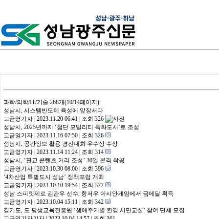
HOME
정치
경제
사회/복지
환경/생활
교육
과학/의학/IT/기술
268개(10/14페이지)
성남시, 시스템반도체 육성에 앞장서다
고금영기자
|
2023.11.20 06:41
|
조회 326
성남시, 2025년까지 ‘첨단 모빌리티 특화도시’로 조성
고금영기자
|
2023.11.16 07:50
|
조회 326
성남시, 공간정보 활용 경진대회 우수상 수상
고금영기자
|
2023.11.14 11:24
|
조회 314
성남시, ‘판교 콘텐츠 거리 조성’ 30일 본격 착공
고금영기자
|
2023.10.30 08:00
|
조회 396
‘4차산업 특별도시 성남’ 정책포럼 개최
고금영기자
|
2023.10.10 19:54
|
조회 377
성남 스피릿제로 김관우 선수, 항저우 아시안게임에서 금메달 획득
고금영기자
|
2023.10.04 15:11
|
조회 342
경기도, 도 평생교육진흥원 ‘생애주기별 환경 시민교실’ 참여 단체 모집
고금영기자기자
|
2023.10.04 14:57
|
조회 361