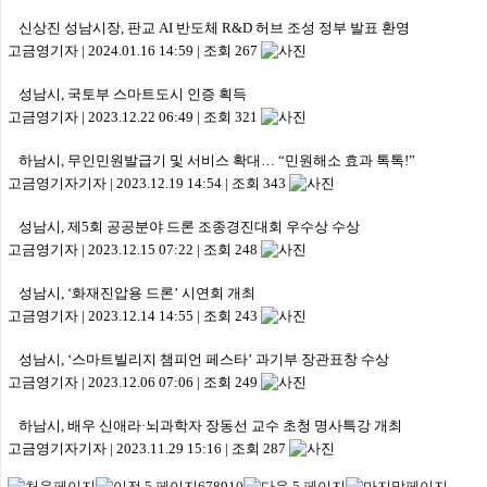
신상진 성남시장, 판교 AI 반도체 R&D 허브 조성 정부 발표 환영
고금영기자
|
2024.01.16 14:59
|
조회 267
성남시, 국토부 스마트도시 인증 획득
고금영기자
|
2023.12.22 06:49
|
조회 321
하남시, 무인민원발급기 및 서비스 확대… “민원해소 효과 톡톡!”
고금영기자기자
|
2023.12.19 14:54
|
조회 343
성남시, 제5회 공공분야 드론 조종경진대회 우수상 수상
고금영기자
|
2023.12.15 07:22
|
조회 248
성남시, ‘화재진압용 드론’ 시연회 개최
고금영기자
|
2023.12.14 14:55
|
조회 243
성남시, ‘스마트빌리지 챔피언 페스타’ 과기부 장관표창 수상
고금영기자
|
2023.12.06 07:06
|
조회 249
하남시, 배우 신애라·뇌과학자 장동선 교수 초청 명사특강 개최
고금영기자기자
|
2023.11.29 15:16
|
조회 287
6
7
8
9
10