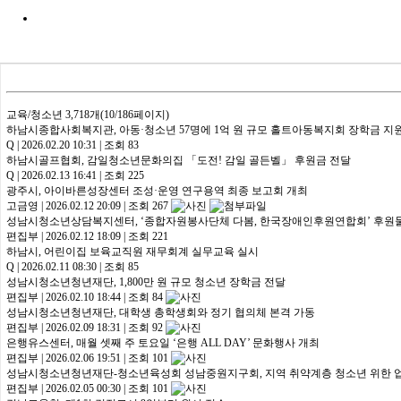
교육/청소년
3,718개(10/186페이지)
하남시종합사회복지관, 아동·청소년 57명에 1억 원 규모 홀트아동복지회 장학금 지
Q
|
2026.02.20 10:31
|
조회 83
하남시골프협회, 감일청소년문화의집 「도전! 감일 골든벨」 후원금 전달
Q
|
2026.02.13 16:41
|
조회 225
광주시, 아이바른성장센터 조성·운영 연구용역 최종 보고회 개최
고금영
|
2026.02.12 20:09
|
조회 267
성남시청소년상담복지센터, ‘종합자원봉사단체 다봄, 한국장애인후원연합회’ 후원
편집부
|
2026.02.12 18:09
|
조회 221
하남시, 어린이집 보육교직원 재무회계 실무교육 실시
Q
|
2026.02.11 08:30
|
조회 85
성남시청소년청년재단, 1,800만 원 규모 청소년 장학금 전달
편집부
|
2026.02.10 18:44
|
조회 84
성남시청소년청년재단, 대학생 총학생회와 정기 협의체 본격 가동
편집부
|
2026.02.09 18:31
|
조회 92
은행유스센터, 매월 셋째 주 토요일 ‘은행 ALL DAY’ 문화행사 개최
편집부
|
2026.02.06 19:51
|
조회 101
성남시청소년청년재단-청소년육성회 성남중원지구회, 지역 취약계층 청소년 위한 
편집부
|
2026.02.05 00:30
|
조회 101