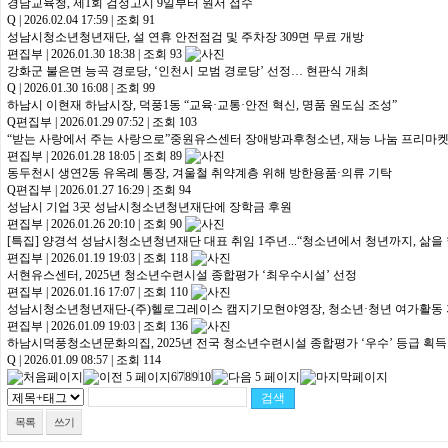
경남교육청, 제1회 검정고시 9일부터 원서 접수
Q
|
2026.02.04 17:59
|
조회 91
성남시청소년청년재단, 설 연휴 안전점검 및 주차장 309면 무료 개방
편집부
|
2026.01.30 18:38
|
조회 93
강화군 불은면 능곡 경로당, ‘인천시 모범 경로당’ 선정… 현판식 개최
Q
|
2026.01.30 16:08
|
조회 99
하남시 이현재 하남시장, 덕풍1동 “교육·교통·안전 혁신, 명품 원도심 조성”
Q편집부
|
2026.01.29 07:52
|
조회 103
“받는 사랑에서 주는 사랑으로”중원유스센터 장애방과후청소년, 재능 나눔 프리마켓
편집부
|
2026.01.28 18:05
|
조회 89
동두천시 생연2동 유옥례 통장, 겨울철 취약계층 위해 방한용품·의류 기탁
Q편집부
|
2026.01.27 16:29
|
조회 94
성남시 기업 3곳 성남시청소년청년재단에 장학금 후원
편집부
|
2026.01.26 20:10
|
조회 90
[특집] 양경석 성남시청소년청년재단 대표 취임 1주년...“청소년에서 청년까지, 삶을
편집부
|
2026.01.19 19:03
|
조회 118
서현유스센터, 2025년 청소년수련시설 종합평가 ‘최우수시설’ 선정
편집부
|
2026.01.16 17:07
|
조회 110
성남시청소년청년재단-(주)헬로그레이스 캠지기모현야영장, 청소년·청년 여가활동 
편집부
|
2026.01.09 19:03
|
조회 136
하남시덕풍청소년문화의집, 2025년 전국 청소년수련시설 종합평가 ‘우수’ 등급 획득
Q
|
2026.01.09 08:57
|
조회 114
6
7
8
9
10
목록
쓰기