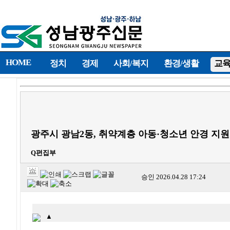
HOME
정치
경제
사회/복지
환경/생활
교육
광주시 광남2동, 취약계층 아동·청소년 안경 지
Q편집부
승인
2026.04.28 17:24
▲