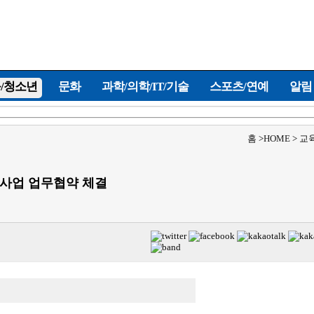
/청소년
문화
과학/의학/IT/기술
스포츠/연예
알림
홈
>
HOME
>
교
원사업 업무협약 체결