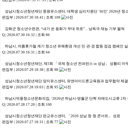
성남시청소년청년재단 중원유스센터, 대학생 심리지원단 ‘파인’ 2026년 청
편집부
|
2026.07.30 18:41
|
조회 109
강화군 청소년수련관, “내가 쓴 동화가 무대 위로”…낭독극 재능 기부 펼쳐
Q
|
2026.07.30 16:32
|
조회 86
하남시, 여름휴가철 계기 청소년 유해환경 개선 민·관·경 합동 점검 캠페인 
Q
|
2026.07.30 16:31
|
조회 64
성남시청소년청년재단, 제5회 「국제 청소년 컨퍼런스 in 성남」 성황리 마
편집부
|
2026.07.29 18:38
|
조회 98
성남시청소년청년재단 양지유스센터, 유앤아이드론교육원과 업무협약 체결
편집부
|
2026.07.28 19:03
|
조회 95
하남시덕풍청소년문화의집, ‘2026년 하남시-영월군 단짝 자매도시교류 2차
Q
|
2026.07.28 17:20
|
조회 100
성남시청소년청년재단 판교유스센터, 「2026 성남 청·청 콘서트」 성료
편집부
|
2026.07.27 18:31
|
조회 77