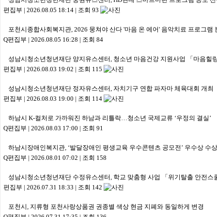
편집부
|
2026.08.05 18:14
|
조회 93
포천시종합사회복지관, 2026 뭉쳐야 산다 '마음 온 에어' 음악치료 프로그램
Q편집부
|
2026.08.05 16:28
|
조회 84
성남시청소년청년재단 양지유스센터, 청소년 마음건강 지원사업 「마음힐링
편집부
|
2026.08.03 19:02
|
조회 115
성남시청소년청년재단 정자유스센터, 자치기구 연합 파자마 체육대회 개최
편집부
|
2026.08.03 19:00
|
조회 114
하남시 K-컬처로 가까워진 하남과 리틀락…청소년 국제교류 ‘우정의 결실’
Q편집부
|
2026.08.03 17:00
|
조회 91
하남시장애인복지관, ‘발달장애인 평생교육 우수콘텐츠 공모전’ 우수상 수
Q편집부
|
2026.08.01 07:02
|
조회 158
성남시청소년청년재단 수정유스센터, 학교 맞춤형 사업 「위기탈출 안전스쿨
편집부
|
2026.07.31 18:33
|
조회 142
포천시, 지류형 포천사랑상품권 권종별 색상 현금 지폐와 동일하게 변경
Q편집부
|
2026.07.31 17:35
|
조회 136