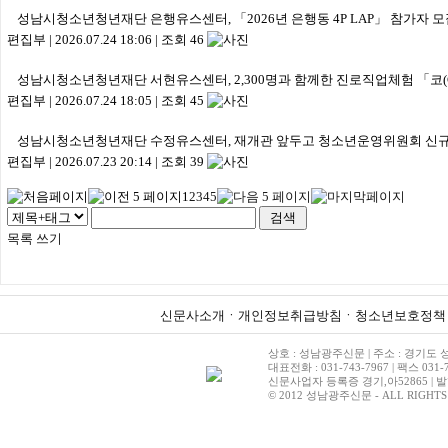
성남시청소년청년재단 은행유스센터, 「2026년 은행동 4P LAP」 참가자 모
편집부
|
2026.07.24 18:06
|
조회 46
성남시청소년청년재단 서현유스센터, 2,300명과 함께한 진로직업체험 「코(C
편집부
|
2026.07.24 18:05
|
조회 45
성남시청소년청년재단 수정유스센터, 재개관 앞두고 청소년운영위원회 신규
편집부
|
2026.07.23 20:14
|
조회 39
1
2
3
4
5
목록
쓰기
신문사소개
ㆍ
개인정보취급방침
ㆍ
청소년보호정책
상호 : 성남광주신문 | 주소 : 경기도 성
대표전화 : 031-743-7967 | 팩스 031-7
신문사업자 등록증 경기,아52865 | 발
© 2012 성남광주신문 - ALL RIGHTS