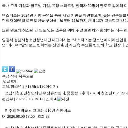
국내 주요 기업과 글로벌 기업, 유망 스타트업 현직자 50명이 멘토로 참여해 
넥스터즈는 2024년 시범 운영을 통해 사업 기반을 마련했으며, 높은 만족도를 
현직자 50명으로 멘토단을 구성해 4월부터 11월까지 관내 13개 고등학교 약 1
또한 멘토와 청소년 간 밀도 있는 소통을 위해 주말 브런치와 함께하는 직무 멘
양경석 성남시청소년청년재단 대표이사는 “넥스터즈는 청소년이 미래산업을 보
업”이라며 “앞으로도 변화하는 산업 환경과 교육 수요를 반영해 학교 현장과 
수정
삭제
목록으로
댓글
0
개
교육/청소년
3,718개(1/186페이지)
성남시청소년청년재단 수정유스센터, 중등방과후아카데미 청소년 바리스타
편집부
|
2026.08.07 19:12
|
조회 4
여주의 매력을 싣고 도는 910번 순환버스
Q
|
2026.08.06 18:55
|
조회 33
성남시청소년청년재단 중원유스센터, HD현대 스마트마린 프로그램 공모 선