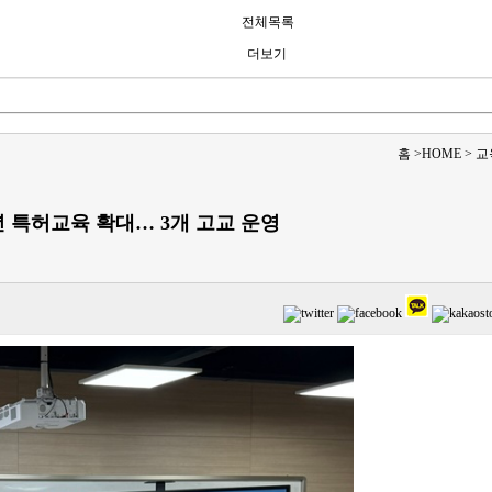
전체목록
더보기
홈
>
HOME
>
교
특허교육 확대… 3개 고교 운영