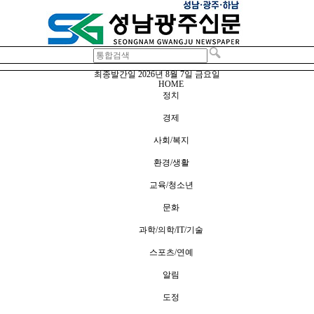
최종발간일
2026년 8월 7일 금요일
HOME
정치
경제
사회/복지
환경/생활
교육/청소년
문화
과학/의학/IT/기술
스포츠/연예
알림
도정