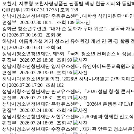
포천시, 지류형 포천사랑상품권 권종별 색상 현금 지폐와 동일
Q편집부
|
2026.07.31 17:35
|
조회 138
성남시청소년청년재단 중원유스센터, 대학생 심리지원단 ‘파인’ 
편집부
|
2026.07.30 18:41
|
조회 109
강화군 청소년수련관, “내가 쓴 동화가 무대 위로”…낭독극 재
Q
|
2026.07.30 16:32
|
조회 86
하남시, 여름휴가철 계기 청소년 유해환경 개선 민·관·경 합동 
Q
|
2026.07.30 16:31
|
조회 64
성남시청소년청년재단, 제5회 「국제 청소년 컨퍼런스 in 성남
편집부
|
2026.07.29 18:38
|
조회 99
성남시청소년청년재단 양지유스센터, 유앤아이드론교육원과 
편집부
|
2026.07.28 19:03
|
조회 96
하남시덕풍청소년문화의집, ‘2026년 하남시-영월군 단짝 자매
Q
|
2026.07.28 17:20
|
조회 102
성남시청소년청년재단 판교유스센터, 「2026 성남 청·청 콘서
편집부
|
2026.07.27 18:31
|
조회 79
성남시청소년청년재단 은행유스센터, 「2026년 은행동 4P LA
편집부
|
2026.07.24 18:06
|
조회 49
성남시청소년청년재단 서현유스센터, 2,300명과 함께한 진로직업
편집부
|
2026.07.24 18:05
|
조회 47
성남시청소년청년재단 수정유스센터, 재개관 앞두고 청소년운