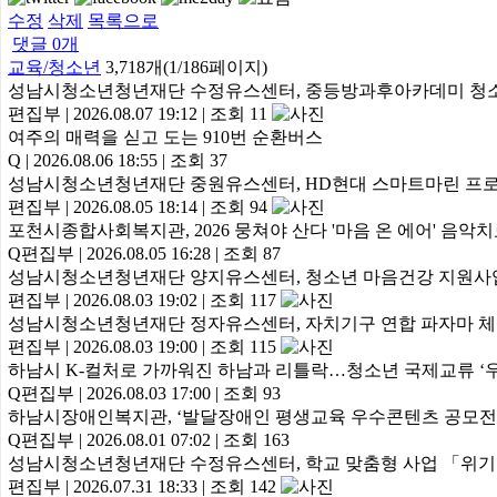
수정
삭제
목록으로
댓글
0
개
교육/청소년
3,718개(1/186페이지)
성남시청소년청년재단 수정유스센터, 중등방과후아카데미 청소
편집부
|
2026.08.07 19:12
|
조회 11
여주의 매력을 싣고 도는 910번 순환버스
Q
|
2026.08.06 18:55
|
조회 37
성남시청소년청년재단 중원유스센터, HD현대 스마트마린 프로
편집부
|
2026.08.05 18:14
|
조회 94
포천시종합사회복지관, 2026 뭉쳐야 산다 '마음 온 에어' 음악
Q편집부
|
2026.08.05 16:28
|
조회 87
성남시청소년청년재단 양지유스센터, 청소년 마음건강 지원사
편집부
|
2026.08.03 19:02
|
조회 117
성남시청소년청년재단 정자유스센터, 자치기구 연합 파자마 
편집부
|
2026.08.03 19:00
|
조회 115
하남시 K-컬처로 가까워진 하남과 리틀락…청소년 국제교류 ‘
Q편집부
|
2026.08.03 17:00
|
조회 93
하남시장애인복지관, ‘발달장애인 평생교육 우수콘텐츠 공모전’
Q편집부
|
2026.08.01 07:02
|
조회 163
성남시청소년청년재단 수정유스센터, 학교 맞춤형 사업 「위기
편집부
|
2026.07.31 18:33
|
조회 142