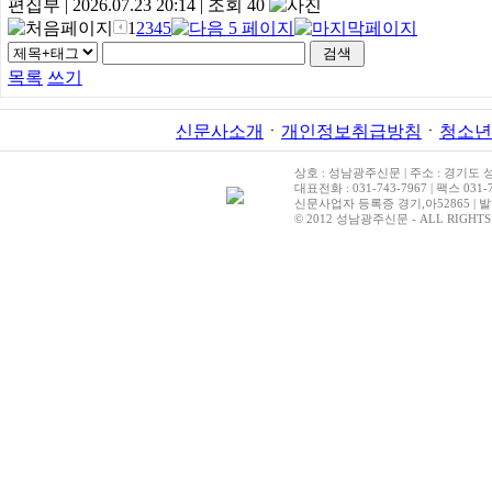
편집부
|
2026.07.23 20:14
|
조회 40
1
2
3
4
5
목록
쓰기
신문사소개
ㆍ
개인정보취급방침
ㆍ
청소년
상호 : 성남광주신문 | 주소 : 경기도 성
대표전화 : 031-743-7967 | 팩스 031-7
신문사업자 등록증 경기,아52865 | 발
© 2012 성남광주신문 - ALL RIGHTS