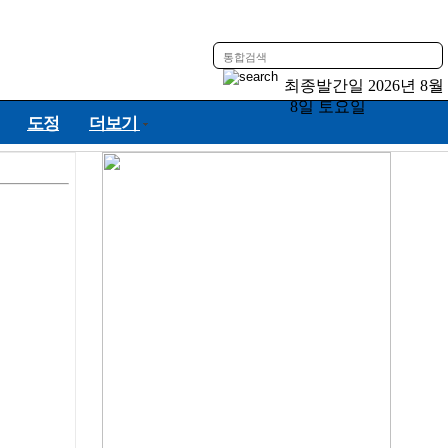
최종발간일
2026년 8월
8일 토요일
도정
더보기