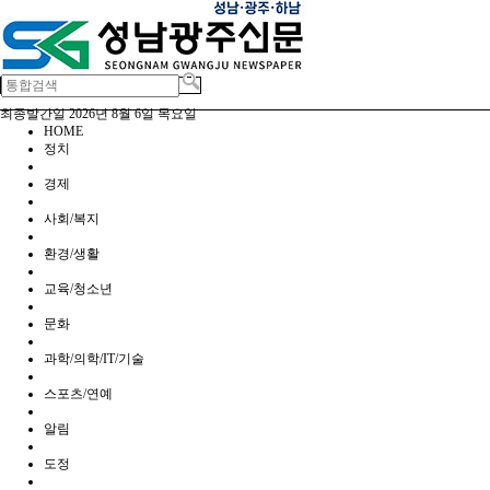
최종발간일
2026년 8월 6일 목요일
HOME
정치
경제
사회/복지
환경/생활
교육/청소년
문화
과학/의학/IT/기술
스포츠/연예
알림
도정