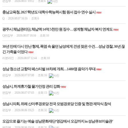
편집부
2026.08.07 19:12
조회 6
|
|
충남교육청, 2027학년도 대학수학능력시험 원서 접수 연수 실시
new
Q
2026.08.07 16:16
조회 6
|
|
광주시 체납관리단, 체납액 14억 5천만 원 징수…생계형 체납자 복지 연계도
new
Q편집부
2026.08.07 16:16
조회 10
|
|
30년 만에 다시 만난 형제, 폭염 속 울던 남성에게 건넨 젖은 수건…성남 경찰, 30년 끊
긴 가족을 이었다
new
리본라인
2026.08.07 12:44
조회 10
|
|
성남 청소년 교향악 페스티벌 10차례 개최…1480명 음악가 무대
new
편집부
2026.08.07 07:08
조회 16
|
|
성남시, 하계휴가철 물가안정 관리 강화
new
편집부
2026.08.07 07:03
조회 15
|
|
성남시의회, 위례 산마루경로당 전국 모범경로당 인증 및 현판 제막식 참석
편집부
2026.08.06 19:23
조회 32
|
|
오감으로 즐기는 예술 성남문화재단‘영감에서 오감까지 in 성남큐브미술관’
편집부
2026.08.06 19:16
조회 31
|
|