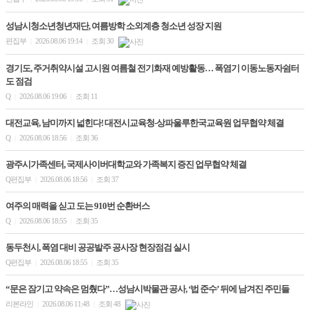
성남시청소년청년재단, 여름방학 소외계층 청소년 성장 지원
편집부
2026.08.06 19:14
조회 30
|
|
경기도, 주거취약시설 고시원 여름철 전기화재 예방활동… 폭염기 이동노동자쉼터
도 점검
Q
2026.08.06 19:06
조회 11
|
|
대전교육, 남미까지 넓힌다! 대전시교육청-상파울루한국교육원 업무협약 체결
Q
2026.08.06 18:56
조회 36
|
|
광주시가족센터, 국제사이버대학교와 가족복지 증진 업무협약 체결
Q편집부
2026.08.06 18:56
조회 37
|
|
여주의 매력을 싣고 도는 910번 순환버스
Q
2026.08.06 18:55
조회 35
|
|
동두천시, 폭염 대비 공공발주 공사장 현장점검 실시
Q편집부
2026.08.06 18:55
조회 35
|
|
“문은 잠기고 약속은 멈췄다”…성남시박물관 공사, ‘법 준수’ 뒤에 남겨진 주민들
리본라인
2026.08.06 11:48
조회 48
|
|