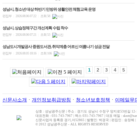
성남시, 청소년 대상 하반기 민방위 생활안전 체험교육 운영
편집부
2026.08.06 07:22
조회 58
|
|
성남시, 상습정체구간 개선계획 수립 착수
편집부
2026.08.06 07:21
조회 53
|
|
성남도시개발공사 중원도서관, 취약계층 어르신 여름나기 성금 전달
편집부
2026.08.05 18:16
조회 106
|
|
1
2
3
4
5
신문사소개
ㆍ
개인정보취급방침
ㆍ
청소년보호정책
ㆍ
이메일무
상호 : 성남광주신문 | 주소 : 경기도 성남시 수정구 양지로53번길 12-1 |
대표전화 : 031-743-7967 | 팩스 031-743-7967 | 대표 메일 : skntt@nav
신문사업자 등록증 경기,아52865 | 발행인: 박경국 | 편집인 : 송정혜 
© 2012 성남광주신문 - ALL RIGHTS RESERVED