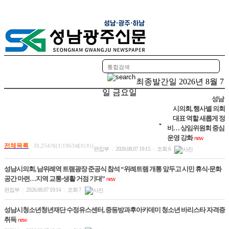
HOME
정치
최종발간일
2026년 8월 7
경제
사회/복지
환경/생활
일 금요일
성남
교육/청소년
문화
과학/의학/IT/기술
시의회, 행사별 의회
대표 역할 새롭게 정
스포츠/연예
알림
도정
더보기
비… 상임위원회 중심
운영 강화
new
전체목록
39,254개(1/1963페이지)
편집부
2026.08.07 19:15
조회 6
|
|
성남시의회, 남위례역 트램광장 준공식 참석 “위례트램 개통 앞두고 시민 휴식·문화
공간 마련…지역 교통·생활 거점 기대”
new
편집부
2026.08.07 19:14
조회 7
|
|
성남시청소년청년재단 수정유스센터, 중등방과후아카데미 청소년 바리스타 자격증
취득
new