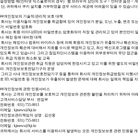
설정방법 예(인터넷 익스플로어의 경우) : 웹 브라우저 상단의 도구 > 인터넷 옵션 > 
단, 귀하께서 쿠키 설치를 거부하였을 경우 서비스 제공에 어려움이 있을 수 있습니다
##개인정보의 기술적/관리적 보호 대책
회사는 이용자들의 개인정보를 취급함에 있어 개인정보가 분실, 도난, 누출, 변조 또
가. 비밀번호 암호화
회사는 회원 아이디(ID)의 비밀번호는 암호화되어 저장 및 관리되고 있어 본인만이 
나. 해킹 등에 대비한 대책
회사는 해킹이나 컴퓨터 바이러스 등에 의해 회원의 개인정보가 유출되거나 훼손되는 
개인정보의 훼손에 대비해서 자료를 수시로 백업하고 있고, 최신 백신프로그램을 이
있도록 하고 있습니다. 그리고 침입차단시스템을 이용하여 외부로부터의 무단 접근을 
다. 취급 직원의 최소화 및 교육
회사의 개인정보관련 취급 직원은 담당자에 한정시키고 있고 이를 위한 별도의 비밀
라. 개인정보보호전담기구의 운영
그리고 사내 개인정보보호전담기구 등을 통하여 회사의 개인정보취급방침의 이행사항 및
로 ID, 비밀번호 등 개인정보가 유출되어 발생한 문제에 대해 회사는 일체의 책임을 
##개인정보에 관한 민원서비스
회사는 고객의 개인정보를 보호하고 개인정보와 관련한 불만을 처리하기 위하여 아래
고객서비스담당 부서 : 편집부
전화번호 : 031) 755-0011
이메일 :
kjtnews@kjt.kr
개인정보관리책임자 성명 : 김선웅
전화번호 : 031) 755-0011
이메일 :
kjtnews@kjt.kr
귀하께서는 회사의 서비스를 이용하시며 발생하는 모든 개인정보보호 관련 민원을 개