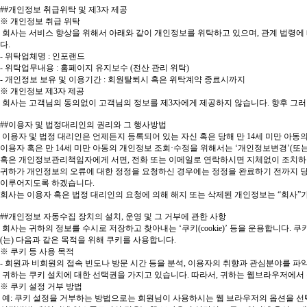
##개인정보 취급위탁 및 제3자 제공
※ 개인정보 취급 위탁
회사는 서비스 향상을 위해서 아래와 같이 개인정보를 위탁하고 있으며, 관계 법령에
다.
- 위탁업체명 : 인포랜드
- 위탁업무내용 : 홈페이지 유지보수 (전산 관리 위탁)
- 개인정보 보유 및 이용기간 : 회원탈퇴시 혹은 위탁계약 종료시까지
※ 개인정보 제3자 제공
회사는 고객님의 동의없이 고객님의 정보를 제3자에게 제공하지 않습니다. 향후 그러
##이용자 및 법정대리인의 권리와 그 행사방법
이용자 및 법정 대리인은 언제든지 등록되어 있는 자신 혹은 당해 만 14세 미만 아
이용자 혹은 만 14세 미만 아동의 개인정보 조회·수정을 위해서는 ‘개인정보변경’(또는
혹은 개인정보관리책임자에게 서면, 전화 또는 이메일로 연락하시면 지체없이 조치하
귀하가 개인정보의 오류에 대한 정정을 요청하신 경우에는 정정을 완료하기 전까지 당
이루어지도록 하겠습니다.
회사는 이용자 혹은 법정 대리인의 요청에 의해 해지 또는 삭제된 개인정보는 “회사”가
##개인정보 자동수집 장치의 설치, 운영 및 그 거부에 관한 사항
회사는 귀하의 정보를 수시로 저장하고 찾아내는 ‘쿠키(cookie)’ 등을 운용합니
(는) 다음과 같은 목적을 위해 쿠키를 사용합니다.
※ 쿠키 등 사용 목적
- 회원과 비회원의 접속 빈도나 방문 시간 등을 분석, 이용자의 취향과 관심분야를 파악 
귀하는 쿠키 설치에 대한 선택권을 가지고 있습니다. 따라서, 귀하는 웹브라우저에서 
※ 쿠키 설정 거부 방법
예: 쿠키 설정을 거부하는 방법으로는 회원님이 사용하시는 웹 브라우저의 옵션을 선