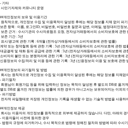
- 기타
시민기자제와 커뮤니티 운영
##개인정보의 보유 및 이용기간
원칙적으로, 개인정보 수집 및 이용목적이 달성된 후에는 해당 정보를 지체 없이 파기
보존 항목 : 이름, 로그인ID, 비밀번호, 비밀번호 질문과 답변, 이메일, 법정대리인정보,
보존 근거 : 수사기관의 수사자료협조 요청, 전자상거래등에서의 소비자보호에 관한 법
보존 기간 : 5년
표시/광고에 관한 기록 : 6개월 (전자상거래등에서의 소비자보호에 관한 법률)
계약 또는 청약철회 등에 관한 기록 : 5년 (전자상거래등에서의 소비자보호에 관한 법
대금결제 및 재화 등의 공급에 관한 기록 : 5년 (전자상거래등에서의 소비자보호에 관한
소비자의 불만 또는 분쟁처리에 관한 기록 : 3년 (전자상거래등에서의 소비자보호에 관
신용정보의 수집/처리 및 이용 등에 관한 기록 : 3년 (신용정보의 이용 및 보호에 관한 
##개인정보의 파기절차 및 방법
회사는 원칙적으로 개인정보 수집 및 이용목적이 달성된 후에는 해당 정보를 지체없이
- 파기절차
회원님이 회원가입 등을 위해 입력하신 정보는 목적이 달성된 후 별도의 DB로 옮겨져(
별도 DB로 옮겨진 개인정보는 법률에 의한 경우가 아니고서는 보유되어지는 이외의 
- 파기방법
전자적 파일형태로 저장된 개인정보는 기록을 재생할 수 없는 기술적 방법을 사용하
##개인정보 제공
회사는 이용자의 개인정보를 원칙적으로 외부에 제공하지 않습니다. 다만, 아래의 경
- 이용자들이 사전에 동의한 경우
- 법령의 규정에 의거하거나, 수사 목적으로 법령에 정해진 절차와 방법에 따라 수사