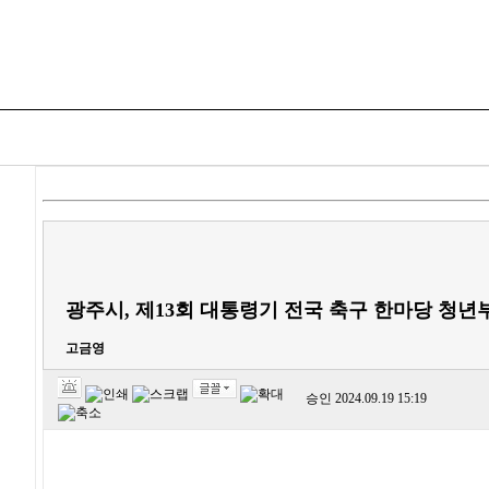
HOME
정치
경제
사회/복지
환경/생활
광주시, 제13회 대통령기 전국 축구 한마당 청년
고금영
승인
2024.09.19 15:19