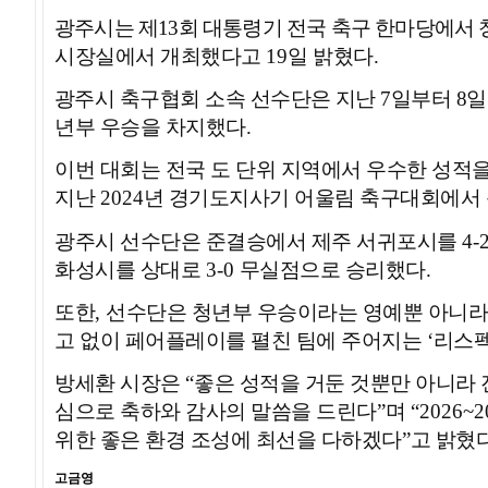
광주시는 제
13
회 대통령기 전국 축구 한마당에서
시장실에서 개최했다고
19
일 밝혔다
.
광주시 축구협회 소속 선수단은 지난
7
일부터
8
일
년부 우승을 차지했다
.
이번 대회는 전국 도 단위 지역에서 우수한 성적
지난
2024
년 경기도지사기 어울림 축구대회에서 
광주시 선수단은 준결승에서 제주 서귀포시를
4-
화성시를 상대로
3-0
무실점으로 승리했다
.
또한
,
선수단은 청년부 우승이라는 영예뿐 아니라
고 없이 페어플레이를 펼친 팀에 주어지는
‘
리스펙
방세환 시장은
“
좋은 성적을 거둔 것뿐만 아니라
심으로 축하와 감사의 말씀을 드린다
”
며
“2026~
위한 좋은 환경 조성에 최선을 다하겠다
”
고 밝혔
고금영