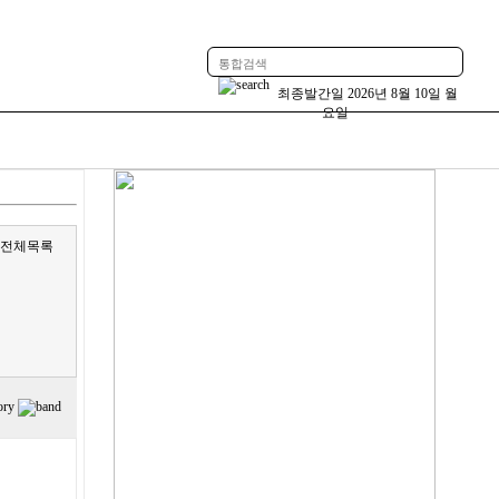
최종발간일
2026년 8월 10일 월
요일
알림
도정
더보기
전체목록