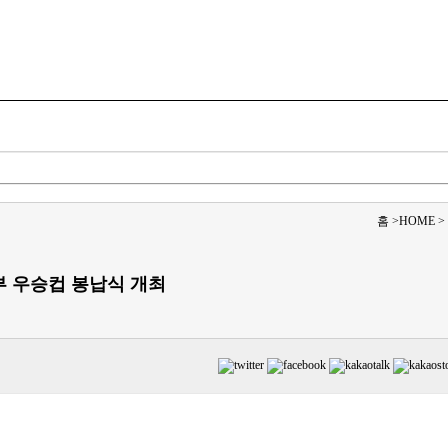
교육/청소년
문화
과학/의학/IT/기술
스포츠/연예
홈
>
HOME
>
부 우승컵 봉납식 개최