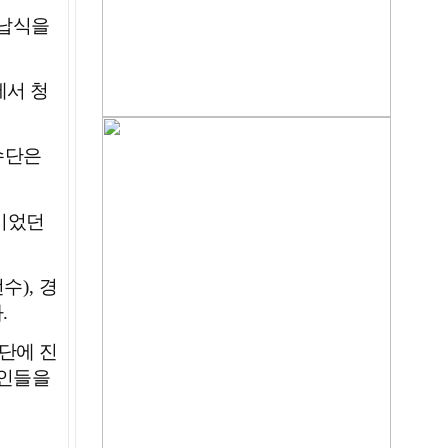
봉납식을
에서 청
수단은
이었던
선수
),
경
다
.
단에 진
육인들을