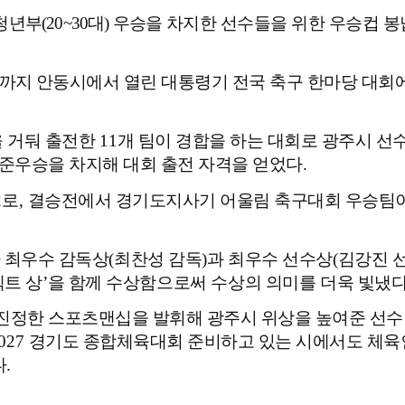
 청년부
(20~30
대
)
우승을
차지한 선수들을 위한 우승컵 
까지 안동시에서 열린
대통령기 전국 축구 한마당 대회
을 거둬 출전한
11
개 팀이 경합을 하는 대회로 광주시 선
준우승을 차지해 대회 출전 자격을 얻었다
.
2
로
,
결승전에서 경기도지사기 어울림 축구대회 우승팀
 최우수 감독상
(
최찬성 감독
)
과 최우수 선수상
(
김강진 
트 상
’
을 함께
수상함으로써 수상의 의미를
더욱 빛냈
 진정한 스포츠맨십을 발휘해 광주시 위상을 높여준 선수
2027
경기도 종합체육대회 준비하고 있는 시에서도 체
다
.