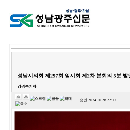
HOME
정치
경제
사회/복지
환경/생활
성남시의회 제297회 임시회 제2차 본회의 5분 발
김경숙기자
승인
2024.10.28 22:17