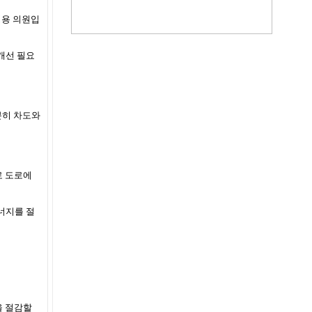
병용 의원입
 개선 필요
분히 차도와
로 도로에
너지를 절
을 절감할