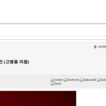
교육/청소년
문화
과학/의학/IT/기술
스포츠/연예
홈
>
HOM
언 (고병용 의원)