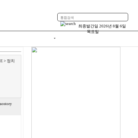
최종발간일
2026년 8월 6일
목요일
알림
도정
더보기
E
>
정치